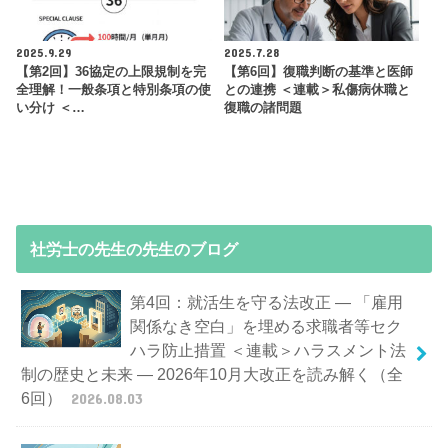
2025.9.29
2025.7.28
【第2回】36協定の上限規制を完
【第6回】復職判断の基準と医師
全理解！一般条項と特別条項の使
との連携 ＜連載＞私傷病休職と
い分け ＜…
復職の諸問題
社労士の先生の先生のブログ
第4回：就活生を守る法改正 — 「雇用
関係なき空白」を埋める求職者等セク
ハラ防止措置 ＜連載＞ハラスメント法
制の歴史と未来 — 2026年10月大改正を読み解く（全
6回）
2026.08.03