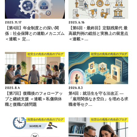
2025.11.17
2025.6.16
【第4回】年金制度との深い関
【第6回・最終回】定額残業代 最
係：社会保障との連動メカニズム
高裁判例の総括と実務上の留意点
＜連載＞ 定…
＜連載＞…
社労士の先生の先生のブログ
社労士の先生の先生のブログ
2025.8.4
2026.8.3
【第7回】復職後のフォローアッ
第4回：就活生を守る法改正 —
プと継続支援 ＜連載＞私傷病休
「雇用関係なき空白」を埋める求
職と復職の諸問題
職者等セク…
社労士の先生の先生のブログ
社労士の先生の先生のブログ