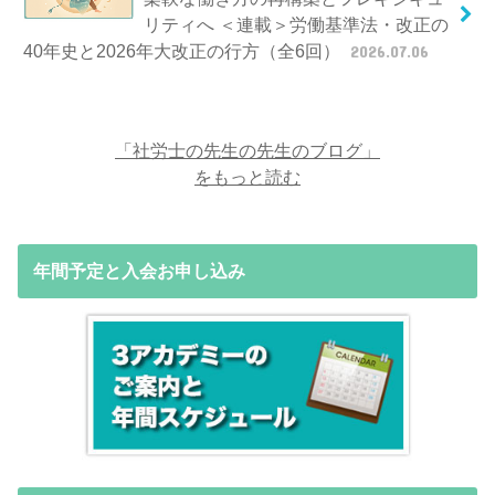
リティへ ＜連載＞労働基準法・改正の
40年史と2026年大改正の行方（全6回）
2026.07.06
「社労士の先生の先生のブログ」
をもっと読む
年間予定と入会お申し込み